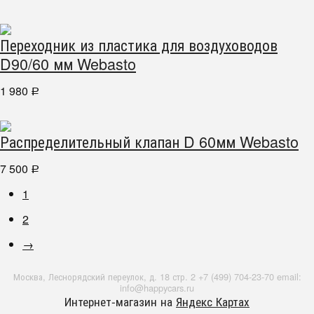
Переходник из пластика для воздуховодов
D90/60 мм Webasto
1 980
Р
Распределительный клапан D 60мм Webasto
7 500
Р
1
2
→
Москва, Леснорядский переулок, д. 18 стр. 2 +7 (499) 704-23-70 email:
info@happycars.ru
Интернет-магазин на
Яндекс Картах