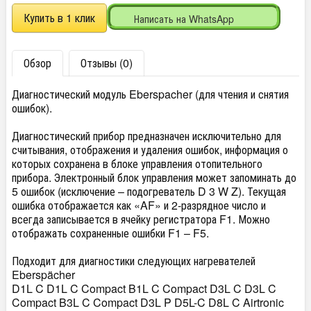
Написать на WhatsApp
Обзор
Отзывы (0)
Диагностический модуль Eberspacher (для чтения и снятия
ошибок).
Диагностический прибор предназначен исключительно для
считывания, отображения и удаления ошибок, информация о
которых сохранена в блоке управления отопительного
прибора. Электронный блок управления может запоминать до
5 ошибок (исключение – подогреватель D 3 W Z). Текущая
ошибка отображается как «AF» и 2-разрядное число и
всегда записывается в ячейку регистратора F1. Можно
отображать сохраненные ошибки F1 – F5.
Подходит для диагностики следующих нагревателей
Eberspächer
D1L C D1L C Compact B1L C Compact D3L C D3L C
Compact B3L C Compact D3L P D5L-C D8L C Airtronic